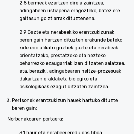
2.8 bermeak ezartzen direla zaintzea,
adingabeen ustiapena eragozteko, batez ere
gaitasun goiztiarrak dituztenena;
2.9 Gazte eta nerabeekiko erantzukizunak
beren gain hartzen dituzten erakunde bateko
kide edo afiliatu guztiek gazte eta nerabeak
orientatzeko, prestatzeko eta hezteko
beharrezko ezaugarriak izan ditzaten saiatzea,
eta, bereziki, adingabearen heltze-prozesuak
dakartzan eraldaketa biologiko eta
psikologikoak ezagut ditzaten zaintzea.
Pertsonek erantzukizun hauek hartuko dituzte
beren gain:
Norbanakoaren portaera:
3.1 haur eta nerabeei eredu positiboa