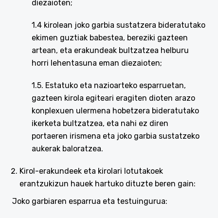
diezaioten;
1.4 kirolean joko garbia sustatzera bideratutako
ekimen guztiak babestea, bereziki gazteen
artean, eta erakundeak bultzatzea helburu
horri lehentasuna eman diezaioten;
1.5. Estatuko eta nazioarteko esparruetan,
gazteen kirola egiteari eragiten dioten arazo
konplexuen ulermena hobetzera bideratutako
ikerketa bultzatzea, eta nahi ez diren
portaeren irismena eta joko garbia sustatzeko
aukerak baloratzea.
Kirol-erakundeek eta kirolari lotutakoek
erantzukizun hauek hartuko dituzte beren gain:
Joko garbiaren esparrua eta testuingurua: