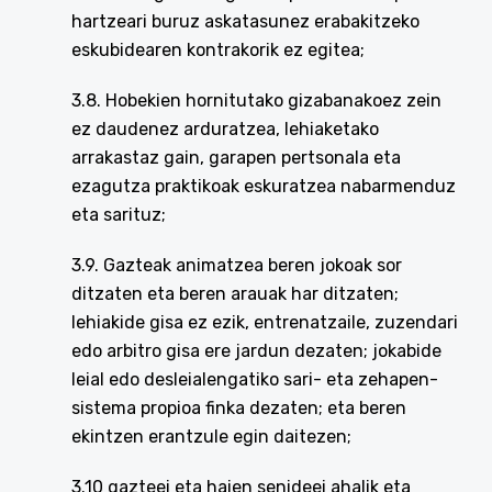
hartzeari buruz askatasunez erabakitzeko
eskubidearen kontrakorik ez egitea;
3.8. Hobekien hornitutako gizabanakoez zein
ez daudenez arduratzea, lehiaketako
arrakastaz gain, garapen pertsonala eta
ezagutza praktikoak eskuratzea nabarmenduz
eta sarituz;
3.9. Gazteak animatzea beren jokoak sor
ditzaten eta beren arauak har ditzaten;
lehiakide gisa ez ezik, entrenatzaile, zuzendari
edo arbitro gisa ere jardun dezaten; jokabide
leial edo desleialengatiko sari- eta zehapen-
sistema propioa finka dezaten; eta beren
ekintzen erantzule egin daitezen;
3.10 gazteei eta haien senideei ahalik eta