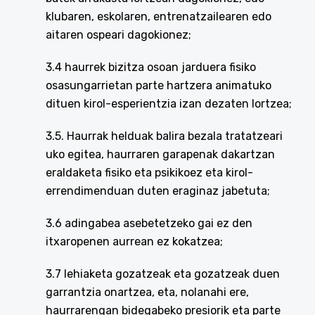
klubaren, eskolaren, entrenatzailearen edo
aitaren ospeari dagokionez;
3.4 haurrek bizitza osoan jarduera fisiko
osasungarrietan parte hartzera animatuko
dituen kirol-esperientzia izan dezaten lortzea;
3.5. Haurrak helduak balira bezala tratatzeari
uko egitea, haurraren garapenak dakartzan
eraldaketa fisiko eta psikikoez eta kirol-
errendimenduan duten eraginaz jabetuta;
3.6 adingabea asebetetzeko gai ez den
itxaropenen aurrean ez kokatzea;
3.7 lehiaketa gozatzeak eta gozatzeak duen
garrantzia onartzea, eta, nolanahi ere,
haurrarengan bidegabeko presiorik eta parte