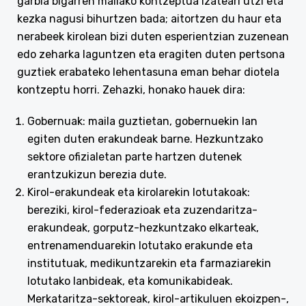
garbia bigarren mailako kontzeptua izateari utzi eta
kezka nagusi bihurtzen bada; aitortzen du haur eta
nerabeek kirolean bizi duten esperientzian zuzenean
edo zeharka laguntzen eta eragiten duten pertsona
guztiek erabateko lehentasuna eman behar diotela
kontzeptu horri. Zehazki, honako hauek dira:
Gobernuak: maila guztietan, gobernuekin lan
egiten duten erakundeak barne. Hezkuntzako
sektore ofizialetan parte hartzen dutenek
erantzukizun berezia dute.
Kirol-erakundeak eta kirolarekin lotutakoak:
bereziki, kirol-federazioak eta zuzendaritza-
erakundeak, gorputz-hezkuntzako elkarteak,
entrenamenduarekin lotutako erakunde eta
institutuak, medikuntzarekin eta farmaziarekin
lotutako lanbideak, eta komunikabideak.
Merkataritza-sektoreak, kirol-artikuluen ekoizpen-,