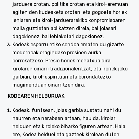
jarduera orotan, politika orotan eta kirol-eremuan
egiten den kudeaketa orotan, eta gogoeta horiek
lehiaren eta kirol-jarduerarekiko konpromisoaren
maila guztietan aplikatzen direla, bai jolasari
dagokionez, bai lehiaketari dagokionez.
Kodeak esparru etiko sendoa ematen du gizarte
modernoak eragindako presioen aurka
borrokatzeko. Presio horiek mehatxua dira
kirolaren oinarri tradizionalentzat, eta horiek joko
garbian, kirol-espirituan eta borondatezko
mugimenduan oinarritzen dira.
KODEAREN HELBURUAK
Kodeak, funtsean, jolas garbia sustatu nahi du
haurren eta nerabeen artean, hau da, kirolari
helduen eta kiroleko biharko figuren artean. Hala
ere, Kodea helduei eta gazteek kirolean duten