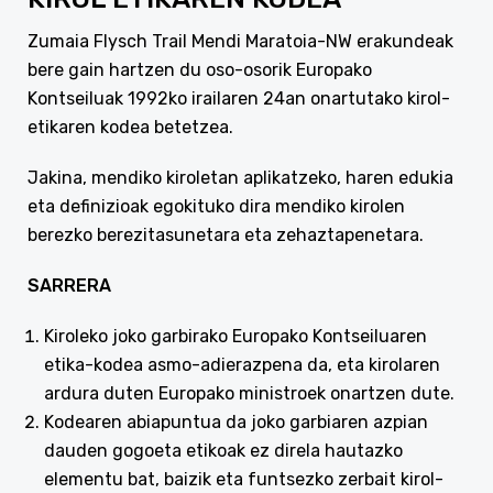
Zumaia Flysch Trail Mendi Maratoia-NW erakundeak
bere gain hartzen du oso-osorik Europako
Kontseiluak 1992ko irailaren 24an onartutako kirol-
etikaren kodea betetzea.
Jakina, mendiko kiroletan aplikatzeko, haren edukia
eta definizioak egokituko dira mendiko kirolen
berezko berezitasunetara eta zehaztapenetara.
SARRERA
Kiroleko joko garbirako Europako Kontseiluaren
etika-kodea asmo-adierazpena da, eta kirolaren
ardura duten Europako ministroek onartzen dute.
Kodearen abiapuntua da joko garbiaren azpian
dauden gogoeta etikoak ez direla hautazko
elementu bat, baizik eta funtsezko zerbait kirol-