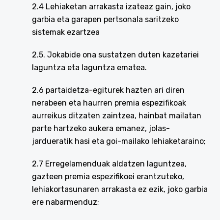
2.4 Lehiaketan arrakasta izateaz gain, joko
garbia eta garapen pertsonala saritzeko
sistemak ezartzea
2.5. Jokabide ona sustatzen duten kazetariei
laguntza eta laguntza ematea.
2.6 partaidetza-egiturek hazten ari diren
nerabeen eta haurren premia espezifikoak
aurreikus ditzaten zaintzea, hainbat mailatan
parte hartzeko aukera emanez, jolas-
jardueratik hasi eta goi-mailako lehiaketaraino;
2.7 Erregelamenduak aldatzen laguntzea,
gazteen premia espezifikoei erantzuteko,
lehiakortasunaren arrakasta ez ezik, joko garbia
ere nabarmenduz;