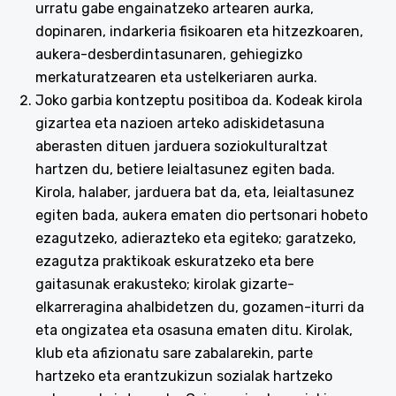
urratu gabe engainatzeko artearen aurka,
dopinaren, indarkeria fisikoaren eta hitzezkoaren,
aukera-desberdintasunaren, gehiegizko
merkaturatzearen eta ustelkeriaren aurka.
Joko garbia kontzeptu positiboa da. Kodeak kirola
gizartea eta nazioen arteko adiskidetasuna
aberasten dituen jarduera soziokulturaltzat
hartzen du, betiere leialtasunez egiten bada.
Kirola, halaber, jarduera bat da, eta, leialtasunez
egiten bada, aukera ematen dio pertsonari hobeto
ezagutzeko, adierazteko eta egiteko; garatzeko,
ezagutza praktikoak eskuratzeko eta bere
gaitasunak erakusteko; kirolak gizarte-
elkarreragina ahalbidetzen du, gozamen-iturri da
eta ongizatea eta osasuna ematen ditu. Kirolak,
klub eta afizionatu sare zabalarekin, parte
hartzeko eta erantzukizun sozialak hartzeko