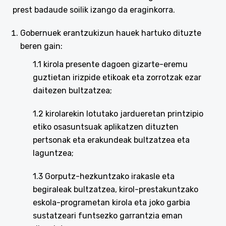
prest badaude soilik izango da eraginkorra.
Gobernuek erantzukizun hauek hartuko dituzte
beren gain:
1.1 kirola presente dagoen gizarte-eremu
guztietan irizpide etikoak eta zorrotzak ezar
daitezen bultzatzea;
1.2 kirolarekin lotutako jardueretan printzipio
etiko osasuntsuak aplikatzen dituzten
pertsonak eta erakundeak bultzatzea eta
laguntzea;
1.3 Gorputz-hezkuntzako irakasle eta
begiraleak bultzatzea, kirol-prestakuntzako
eskola-programetan kirola eta joko garbia
sustatzeari funtsezko garrantzia eman