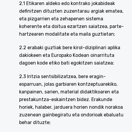
2.1 Etikaren aldeko edo kontrako jokabideak
definitzen dituzten zuzentarau argiak ematea,
eta pizgarrien eta zehapenen sistema
koherente eta doitua ezartzen saiatzea, parte-
hartzearen modalitate eta maila guztietan;
2.2 erabaki guztiak bere kirol-diziplinari aplika
dakiokeen eta Europako Kodean oinarrituta
dagoen kode etiko bati egokitzen saiatzea;
2.3 Iritzia sentsibilizatzea, bere eragin-
esparruan, jolas garbiaren kontzeptuarekiko,
kanpainen, sarien, material didaktikoaren eta
prestakuntza-eskaintzen bidez. Erakunde
horiek, halaber, jarduera horien nondik norakoa
zuzenean gainbegiratu eta ondorioak ebaluatu
behar dituzte;