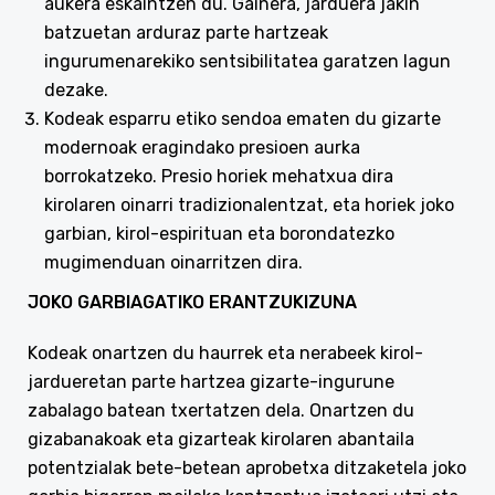
aukera eskaintzen du. Gainera, jarduera jakin
batzuetan arduraz parte hartzeak
ingurumenarekiko sentsibilitatea garatzen lagun
dezake.
Kodeak esparru etiko sendoa ematen du gizarte
modernoak eragindako presioen aurka
borrokatzeko. Presio horiek mehatxua dira
kirolaren oinarri tradizionalentzat, eta horiek joko
garbian, kirol-espirituan eta borondatezko
mugimenduan oinarritzen dira.
JOKO GARBIAGATIKO ERANTZUKIZUNA
Kodeak onartzen du haurrek eta nerabeek kirol-
jardueretan parte hartzea gizarte-ingurune
zabalago batean txertatzen dela. Onartzen du
gizabanakoak eta gizarteak kirolaren abantaila
potentzialak bete-betean aprobetxa ditzaketela joko