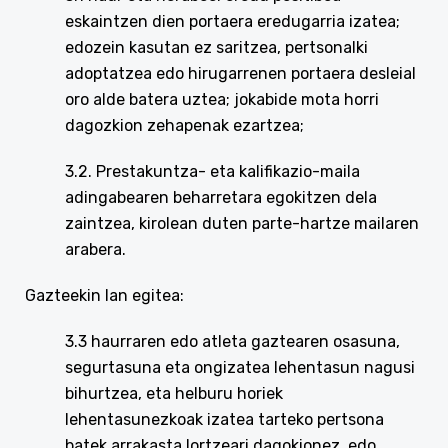
eskaintzen dien portaera eredugarria izatea;
edozein kasutan ez saritzea, pertsonalki
adoptatzea edo hirugarrenen portaera desleial
oro alde batera uztea; jokabide mota horri
dagozkion zehapenak ezartzea;
3.2. Prestakuntza- eta kalifikazio-maila
adingabearen beharretara egokitzen dela
zaintzea, kirolean duten parte-hartze mailaren
arabera.
Gazteekin lan egitea:
3.3 haurraren edo atleta gaztearen osasuna,
segurtasuna eta ongizatea lehentasun nagusi
bihurtzea, eta helburu horiek
lehentasunezkoak izatea tarteko pertsona
batek arrakasta lortzeari dagokionez, edo