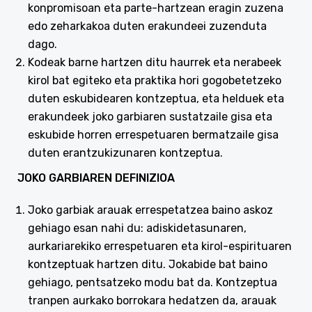
konpromisoan eta parte-hartzean eragin zuzena
edo zeharkakoa duten erakundeei zuzenduta
dago.
Kodeak barne hartzen ditu haurrek eta nerabeek
kirol bat egiteko eta praktika hori gogobetetzeko
duten eskubidearen kontzeptua, eta helduek eta
erakundeek joko garbiaren sustatzaile gisa eta
eskubide horren errespetuaren bermatzaile gisa
duten erantzukizunaren kontzeptua.
JOKO GARBIAREN DEFINIZIOA
Joko garbiak arauak errespetatzea baino askoz
gehiago esan nahi du: adiskidetasunaren,
aurkariarekiko errespetuaren eta kirol-espirituaren
kontzeptuak hartzen ditu. Jokabide bat baino
gehiago, pentsatzeko modu bat da. Kontzeptua
tranpen aurkako borrokara hedatzen da, arauak