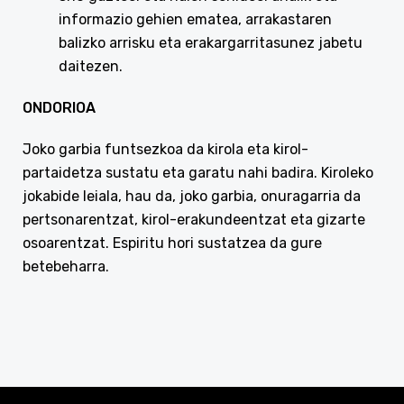
informazio gehien ematea, arrakastaren
balizko arrisku eta erakargarritasunez jabetu
daitezen.
ONDORIOA
Joko garbia funtsezkoa da kirola eta kirol-
partaidetza sustatu eta garatu nahi badira. Kiroleko
jokabide leiala, hau da, joko garbia, onuragarria da
pertsonarentzat, kirol-erakundeentzat eta gizarte
osoarentzat. Espiritu hori sustatzea da gure
betebeharra.