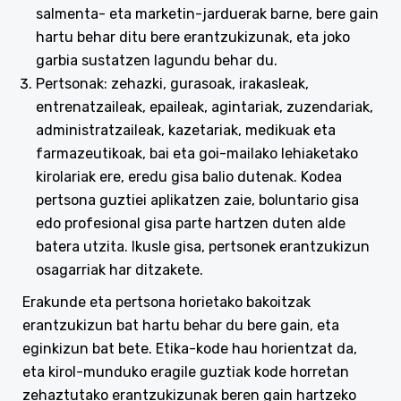
salmenta- eta marketin-jarduerak barne, bere gain
hartu behar ditu bere erantzukizunak, eta joko
garbia sustatzen lagundu behar du.
Pertsonak: zehazki, gurasoak, irakasleak,
entrenatzaileak, epaileak, agintariak, zuzendariak,
administratzaileak, kazetariak, medikuak eta
farmazeutikoak, bai eta goi-mailako lehiaketako
kirolariak ere, eredu gisa balio dutenak. Kodea
pertsona guztiei aplikatzen zaie, boluntario gisa
edo profesional gisa parte hartzen duten alde
batera utzita. Ikusle gisa, pertsonek erantzukizun
osagarriak har ditzakete.
Erakunde eta pertsona horietako bakoitzak
erantzukizun bat hartu behar du bere gain, eta
eginkizun bat bete. Etika-kode hau horientzat da,
eta kirol-munduko eragile guztiak kode horretan
zehaztutako erantzukizunak beren gain hartzeko