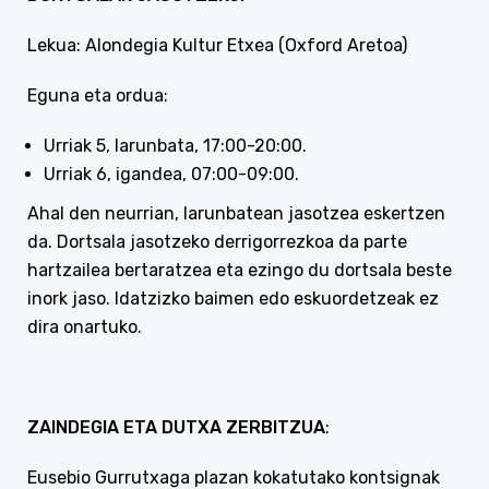
Lekua: Alondegia Kultur Etxea (Oxford Aretoa)
Eguna eta ordua:
Urriak 5, larunbata, 17:00-20:00.
Urriak 6, igandea, 07:00-09:00.
Ahal den neurrian, larunbatean jasotzea eskertzen
da. Dortsala jasotzeko derrigorrezkoa da parte
hartzailea bertaratzea eta ezingo du dortsala beste
inork jaso. Idatzizko baimen edo eskuordetzeak ez
dira onartuko.
ZAINDEGIA ETA DUTXA ZERBITZUA
:
Eusebio Gurrutxaga plazan kokatutako kontsignak