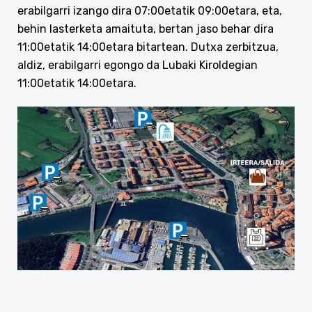
erabilgarri izango dira 07:00etatik 09:00etara, eta,
behin lasterketa amaituta, bertan jaso behar dira
11:00etatik 14:00etara bitartean. Dutxa zerbitzua,
aldiz, erabilgarri egongo da Lubaki Kiroldegian
11:00etatik 14:00etara.