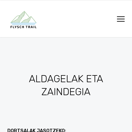
ALDAGELAK ETA
ZAINDEGIA
DORTSALAK JASOTZEKO: