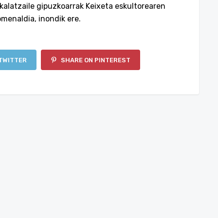
kalatzaile gipuzkoarrak Keixeta eskultorearen
menaldia, inondik ere.
TWITTER
SHARE ON PINTEREST