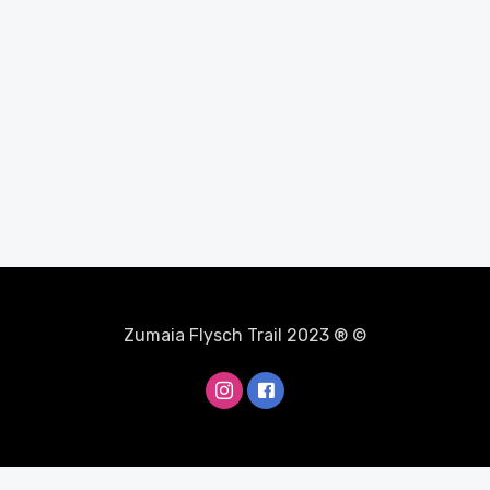
Zumaia Flysch Trail 2023 ® ©