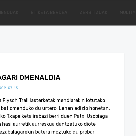
MENDUAK
ETIKETA BERDEA
ZERBITZUAK
MULTIM
AGARI OMENALDIA
009-07-15
 Flysch Trail lasterketak mendiarekin lotutako
ri bat omenduko du urtero. Lehen edizio honetan,
o Txapelketa irabazi berri duen Patxi Usobiaga
ba hasi aurretik aurreskua dantzatuko diote
rrezabalagarekin batera moztuko du probari