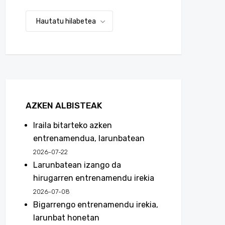
AZKEN ALBISTEAK
Iraila bitarteko azken
entrenamendua, larunbatean
2026-07-22
Larunbatean izango da
hirugarren entrenamendu irekia
2026-07-08
Bigarrengo entrenamendu irekia,
larunbat honetan