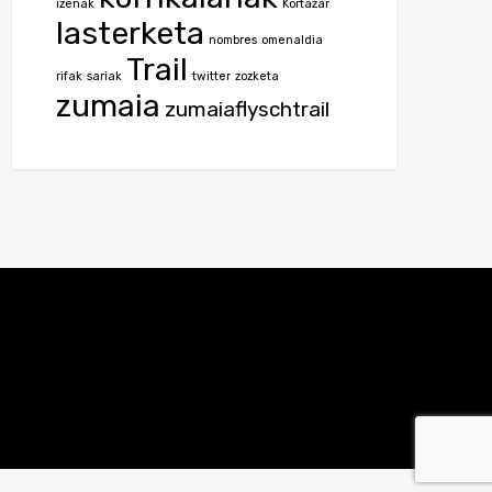
izenak
Kortazar
lasterketa
nombres
omenaldia
Trail
rifak
sariak
twitter
zozketa
zumaia
zumaiaflyschtrail