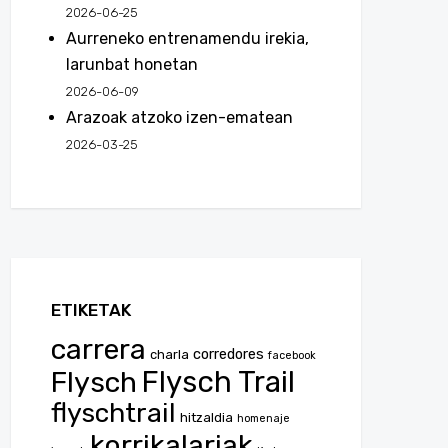
2026-06-25
Aurreneko entrenamendu irekia,
larunbat honetan
2026-06-09
Arazoak atzoko izen-ematean
2026-03-25
ETIKETAK
carrera
corredores
charla
facebook
Flysch
Flysch Trail
flyschtrail
hitzaldia
homenaje
korrikalariak