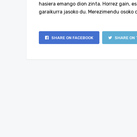
hasiera emango dion zinta. Horrez gain, es
garaikurra jasoko du. Merezimendu osoko o
SHARE ON FACEBOOK
SHARE ON 