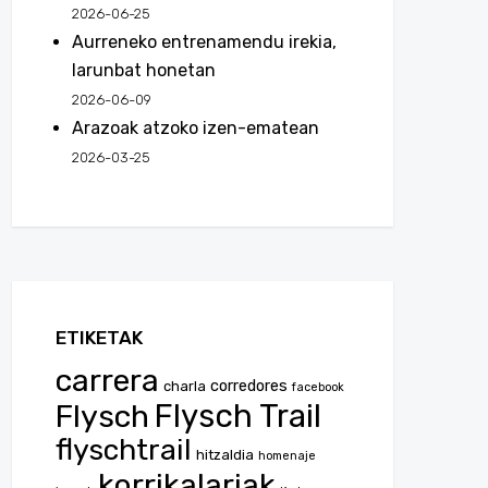
2026-06-25
Aurreneko entrenamendu irekia,
larunbat honetan
2026-06-09
Arazoak atzoko izen-ematean
2026-03-25
ETIKETAK
carrera
corredores
charla
facebook
Flysch
Flysch Trail
flyschtrail
hitzaldia
homenaje
korrikalariak