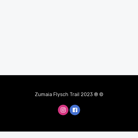
Zumaia Flysch Trail 2023 ® ©