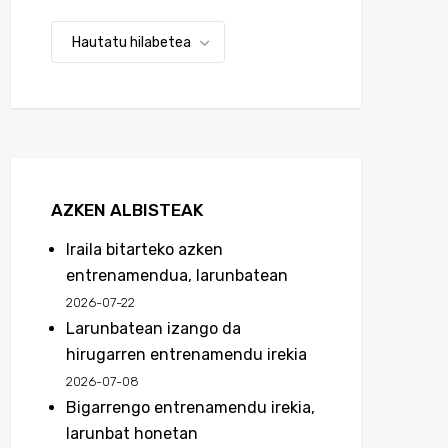
AZKEN ALBISTEAK
Iraila bitarteko azken
entrenamendua, larunbatean
2026-07-22
Larunbatean izango da
hirugarren entrenamendu irekia
2026-07-08
Bigarrengo entrenamendu irekia,
larunbat honetan