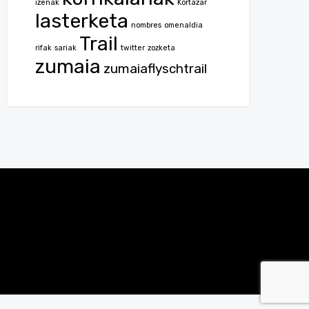
izenak
Kortazar
lasterketa
nombres
omenaldia
Trail
rifak
sariak
twitter
zozketa
zumaia
zumaiaflyschtrail