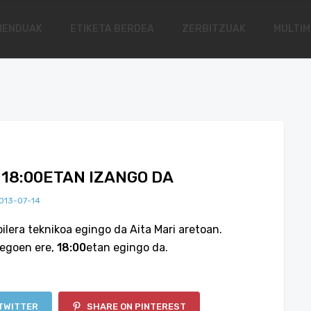
MENDUAK
ETIKETA BERDEA
ZERBITZUAK
MULTIM
 18:00ETAN IZANGO DA
013-07-14
ilera teknikoa egingo da Aita Mari aretoan.
zegoen ere,
18:00
etan egingo da.
TWITTER
SHARE ON PINTEREST