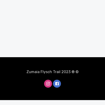
Zumaia Flysch Trail 2023 ® ©