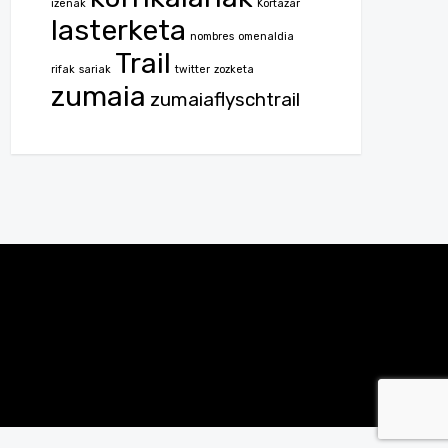
izenak
Kortazar
lasterketa
nombres
omenaldia
Trail
rifak
sariak
twitter
zozketa
zumaia
zumaiaflyschtrail