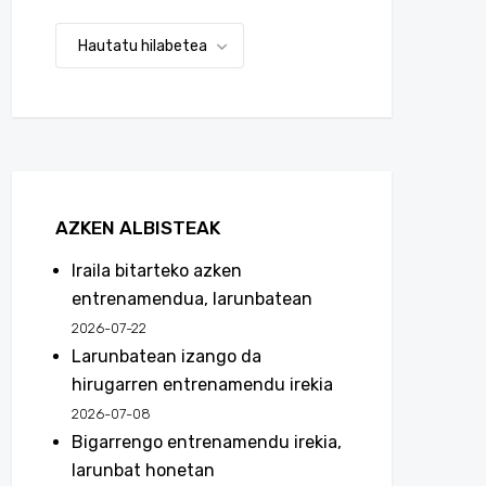
AZKEN ALBISTEAK
Iraila bitarteko azken
entrenamendua, larunbatean
2026-07-22
Larunbatean izango da
hirugarren entrenamendu irekia
2026-07-08
Bigarrengo entrenamendu irekia,
larunbat honetan