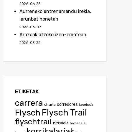
2026-06-25
Aurreneko entrenamendu irekia,
larunbat honetan
2026-06-09
Arazoak atzoko izen-ematean
2026-03-25
ETIKETAK
carrera
corredores
charla
facebook
Flysch
Flysch Trail
flyschtrail
hitzaldia
homenaje
korrikalariak