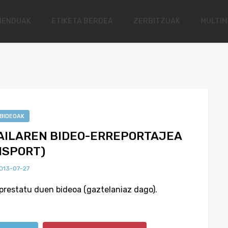
MENDUAK
ETIKETA BERDEA
ZERBITZUAK
MULTIM
BIDEOAK
RAILAREN BIDEO-ERREPORTAJEA
ISPORT)
013-07-27
prestatu duen bideoa (gaztelaniaz dago).