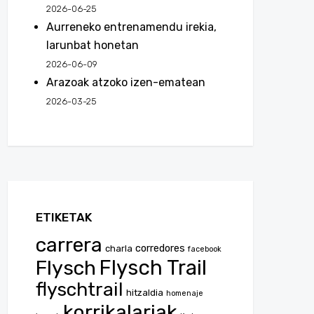
2026-06-25
Aurreneko entrenamendu irekia,
larunbat honetan
2026-06-09
Arazoak atzoko izen-ematean
2026-03-25
ETIKETAK
carrera
corredores
charla
facebook
Flysch
Flysch Trail
flyschtrail
hitzaldia
homenaje
korrikalariak