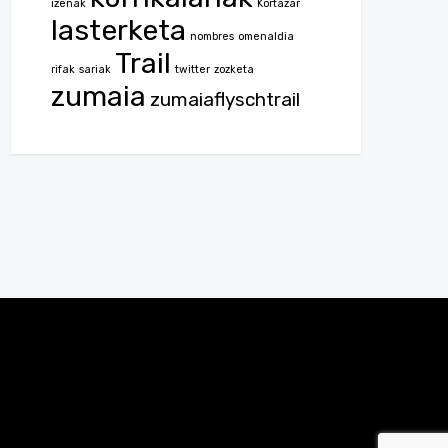
izenak
Kortazar
lasterketa
nombres
omenaldia
Trail
rifak
sariak
twitter
zozketa
zumaia
zumaiaflyschtrail