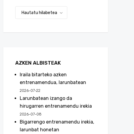
AZKEN ALBISTEAK
Iraila bitarteko azken
entrenamendua, larunbatean
2026-07-22
Larunbatean izango da
hirugarren entrenamendu irekia
2026-07-08
Bigarrengo entrenamendu irekia,
larunbat honetan