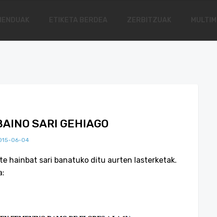
MENDUAK
ETIKETA BERDEA
ZERBITZUAK
MULTIM
BAINO SARI GEHIAGO
015-06-04
e hainbat sari banatuko ditu aurten lasterketak.
a: