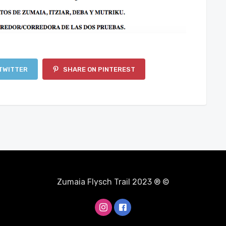
TWITTER
SHARE ON PINTEREST
Zumaia Flysch Trail 2023 ® ©