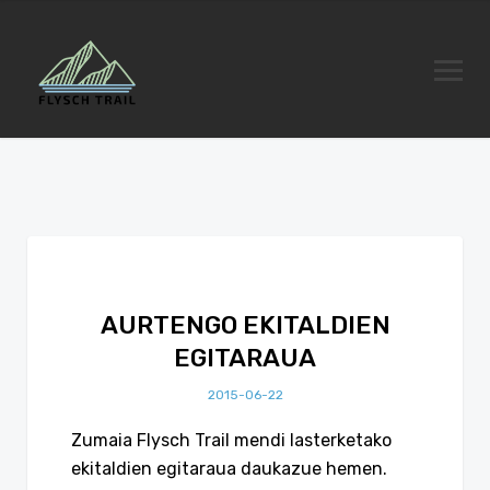
AURTENGO EKITALDIEN
EGITARAUA
2015-06-22
Zumaia Flysch Trail mendi lasterketako
ekitaldien egitaraua daukazue hemen.