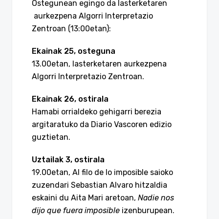
Ostegunean egingo da lasterketaren
aurkezpena Algorri Interpretazio
Zentroan (13:00etan):
Ekainak 25, osteguna
13.00etan, lasterketaren aurkezpena
Algorri Interpretazio Zentroan.
Ekainak 26, ostirala
Hamabi orrialdeko gehigarri berezia
argitaratuko da Diario Vascoren edizio
guztietan.
Uztailak 3, ostirala
19.00etan, Al filo de lo imposible saioko
zuzendari Sebastian Alvaro hitzaldia
eskaini du Aita Mari aretoan,
Nadie nos
dijo que fuera imposible
izenburupean.