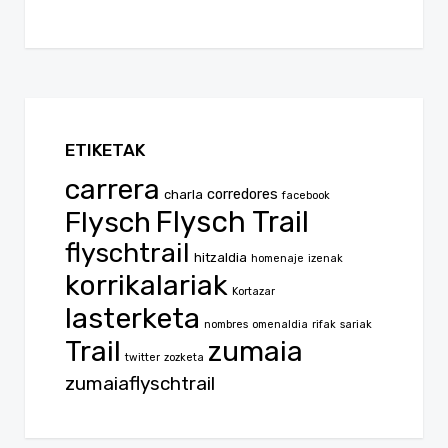
ETIKETAK
carrera
corredores
charla
facebook
Flysch
Flysch Trail
flyschtrail
hitzaldia
homenaje
izenak
korrikalariak
Kortazar
lasterketa
nombres
omenaldia
rifak
sariak
Trail
zumaia
twitter
zozketa
zumaiaflyschtrail