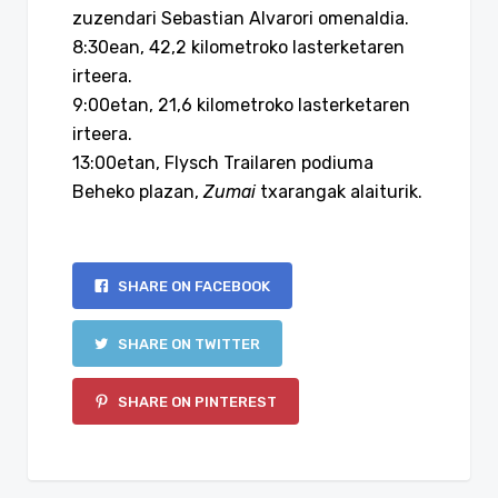
zuzendari Sebastian Alvarori omenaldia.
8:30ean, 42,2 kilometroko lasterketaren
irteera.
9:00etan, 21,6 kilometroko lasterketaren
irteera.
13:00etan, Flysch Trailaren podiuma
Beheko plazan,
Zumai
txarangak alaiturik.
SHARE ON FACEBOOK
SHARE ON TWITTER
SHARE ON PINTEREST