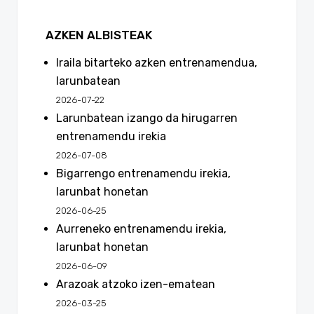
AZKEN ALBISTEAK
Iraila bitarteko azken entrenamendua,
larunbatean
2026-07-22
Larunbatean izango da hirugarren
entrenamendu irekia
2026-07-08
Bigarrengo entrenamendu irekia,
larunbat honetan
2026-06-25
Aurreneko entrenamendu irekia,
larunbat honetan
2026-06-09
Arazoak atzoko izen-ematean
2026-03-25