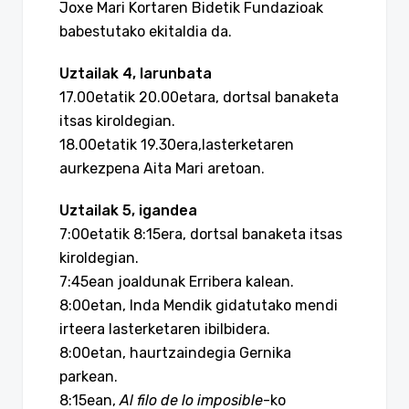
Joxe Mari Kortaren Bidetik Fundazioak
babestutako ekitaldia da.
Uztailak 4, larunbata
17.00etatik 20.00etara, dortsal banaketa
itsas kiroldegian.
18.00etatik 19.30era,lasterketaren
aurkezpena Aita Mari aretoan.
Uztailak 5, igandea
7:00etatik 8:15era, dortsal banaketa itsas
kiroldegian.
7:45ean joaldunak Erribera kalean.
8:00etan, Inda Mendik gidatutako mendi
irteera lasterketaren ibilbidera.
8:00etan, haurtzaindegia Gernika
parkean.
8:15ean,
Al filo de lo imposible
-ko