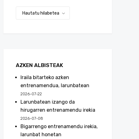
AZKEN ALBISTEAK
Iraila bitarteko azken
entrenamendua, larunbatean
2026-07-22
Larunbatean izango da
hirugarren entrenamendu irekia
2026-07-08
Bigarrengo entrenamendu irekia,
larunbat honetan