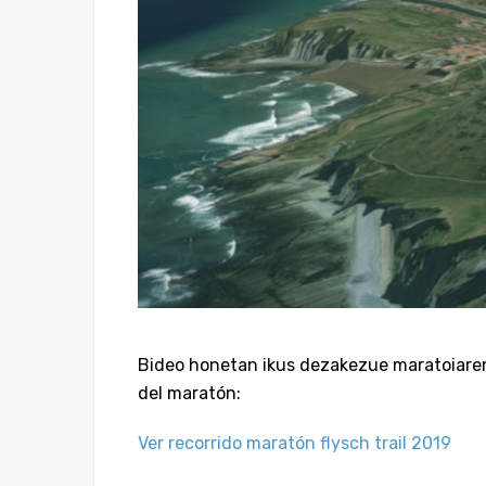
Bideo honetan ikus dezakezue maratoiaren i
del maratón:
Ver recorrido maratón flysch trail 2019