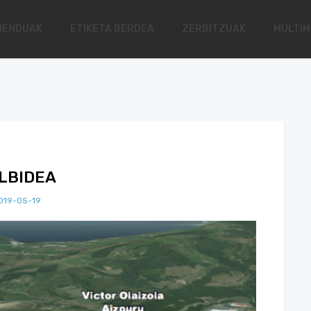
MENDUAK
ETIKETA BERDEA
ZERBITZUAK
MULTIM
ILBIDEA
019-05-19