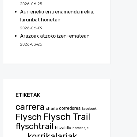
2026-06-25
Aurreneko entrenamendu irekia,
larunbat honetan
2026-06-09
Arazoak atzoko izen-ematean
2026-03-25
ETIKETAK
carrera
corredores
charla
facebook
Flysch
Flysch Trail
flyschtrail
hitzaldia
homenaje
korrikalariak