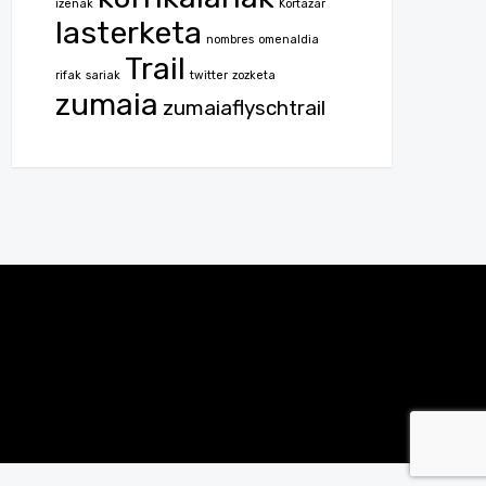
izenak
Kortazar
lasterketa
nombres
omenaldia
Trail
rifak
sariak
twitter
zozketa
zumaia
zumaiaflyschtrail