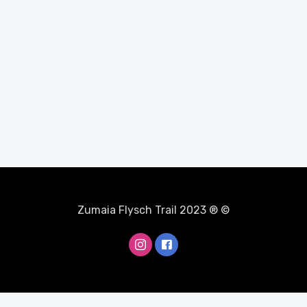
Zumaia Flysch Trail 2023 ® ©