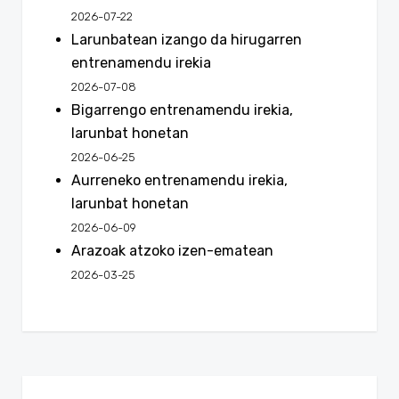
2026-07-22
Larunbatean izango da hirugarren
entrenamendu irekia
2026-07-08
Bigarrengo entrenamendu irekia,
larunbat honetan
2026-06-25
Aurreneko entrenamendu irekia,
larunbat honetan
2026-06-09
Arazoak atzoko izen-ematean
2026-03-25