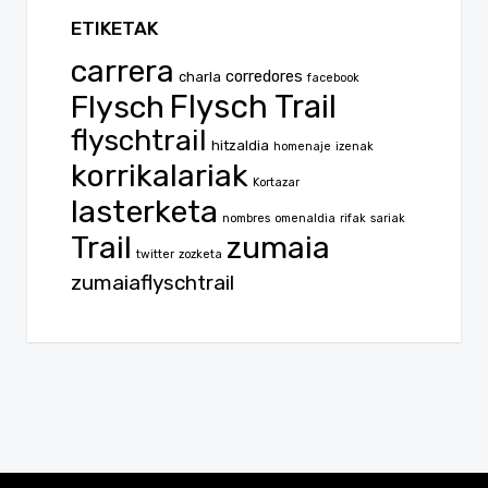
ETIKETAK
carrera
corredores
charla
facebook
Flysch
Flysch Trail
flyschtrail
hitzaldia
homenaje
izenak
korrikalariak
Kortazar
lasterketa
nombres
omenaldia
rifak
sariak
Trail
zumaia
twitter
zozketa
zumaiaflyschtrail