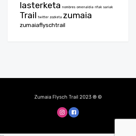
lasterketa
nombres
omenaldia
rifak
sariak
Trail
zumaia
twitter
zozketa
zumaiaflyschtrail
Zumaia Flysch Trail 2023 ® ©