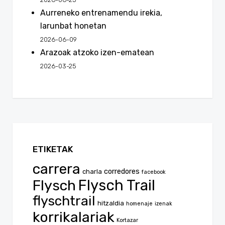
Aurreneko entrenamendu irekia,
larunbat honetan
2026-06-09
Arazoak atzoko izen-ematean
2026-03-25
ETIKETAK
carrera
corredores
charla
facebook
Flysch
Flysch Trail
flyschtrail
hitzaldia
homenaje
izenak
korrikalariak
Kortazar