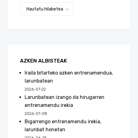
AZKEN ALBISTEAK
Iraila bitarteko azken entrenamendua,
larunbatean
2026-07-22
Larunbatean izango da hirugarren
entrenamendu irekia
2026-07-08
Bigarrengo entrenamendu irekia,
larunbat honetan
2026-06-25