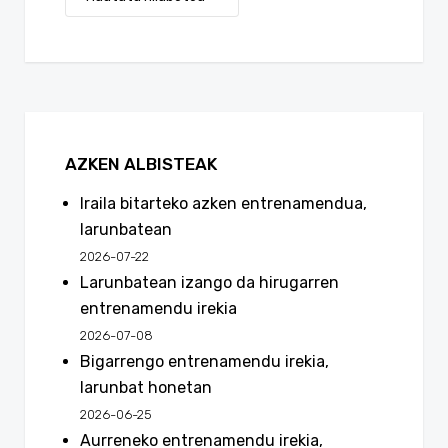
AZKEN ALBISTEAK
Iraila bitarteko azken entrenamendua,
larunbatean
2026-07-22
Larunbatean izango da hirugarren
entrenamendu irekia
2026-07-08
Bigarrengo entrenamendu irekia,
larunbat honetan
2026-06-25
Aurreneko entrenamendu irekia,