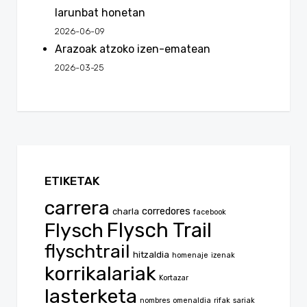
larunbat honetan
2026-06-09
Arazoak atzoko izen-ematean
2026-03-25
ETIKETAK
carrera
corredores
charla
facebook
Flysch
Flysch Trail
flyschtrail
hitzaldia
homenaje
izenak
korrikalariak
Kortazar
lasterketa
nombres
omenaldia
rifak
sariak