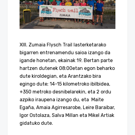
XIII. Zumaia Flysch Trail lasterketarako
bigarren entrenamendu saioa izango da
igande honetan, ekainak 19. Bertan parte
hartzen dutenek 08:00etan egon beharko
dute kiroldegian, eta Arantzako bira
egingo dute; 14-15 kilometroko ibilbidea,
+350 metroko desnibelarekin, eta 2 ordu
azpiko iraupena izango du, eta Maite
Egaña, Amaia Agirresarobe, Leire Baraibar,
Igor Ostolaza, Salva Millan eta Mikel Artiak
gidatuko dute.