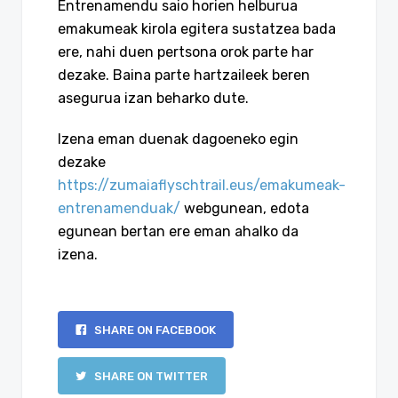
Entrenamendu saio horien helburua
emakumeak kirola egitera sustatzea bada
ere, nahi duen pertsona orok parte har
dezake. Baina parte hartzaileek beren
asegurua izan beharko dute.
Izena eman duenak dagoeneko egin
dezake
https://zumaiaflyschtrail.eus/emakumeak-
entrenamenduak/
webgunean, edota
egunean bertan ere eman ahalko da
izena.
SHARE ON FACEBOOK
SHARE ON TWITTER