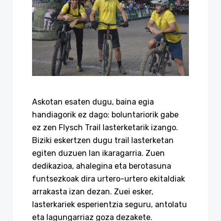
Askotan esaten dugu, baina egia
handiagorik ez dago: boluntariorik gabe
ez zen Flysch Trail lasterketarik izango.
Biziki eskertzen dugu trail lasterketan
egiten duzuen lan ikaragarria. Zuen
dedikazioa, ahalegina eta berotasuna
funtsezkoak dira urtero-urtero ekitaldiak
arrakasta izan dezan. Zuei esker,
lasterkariek esperientzia seguru, antolatu
eta lagungarriaz goza dezakete.