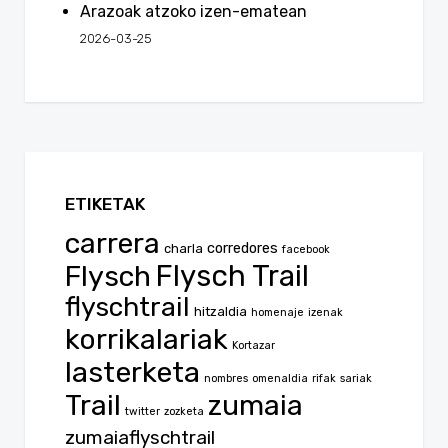
Arazoak atzoko izen-ematean
2026-03-25
ETIKETAK
carrera
corredores
charla
facebook
Flysch
Flysch Trail
flyschtrail
hitzaldia
homenaje
izenak
korrikalariak
Kortazar
lasterketa
nombres
omenaldia
rifak
sariak
Trail
zumaia
twitter
zozketa
zumaiaflyschtrail