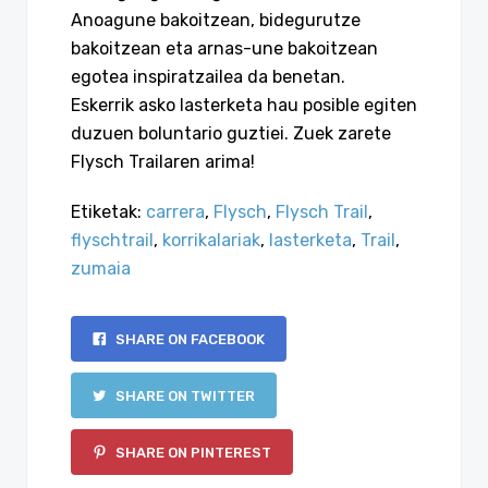
Anoagune bakoitzean, bidegurutze
bakoitzean eta arnas-une bakoitzean
egotea inspiratzailea da benetan.
Eskerrik asko lasterketa hau posible egiten
duzuen boluntario guztiei. Zuek zarete
Flysch Trailaren arima!
Etiketak:
carrera
,
Flysch
,
Flysch Trail
,
flyschtrail
,
korrikalariak
,
lasterketa
,
Trail
,
zumaia
SHARE ON FACEBOOK
SHARE ON TWITTER
SHARE ON PINTEREST