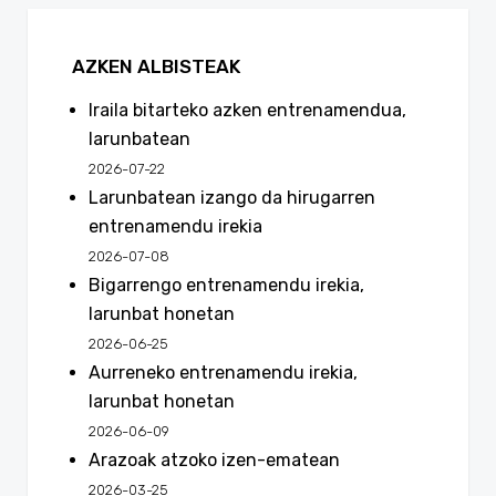
AZKEN ALBISTEAK
Iraila bitarteko azken entrenamendua,
larunbatean
2026-07-22
Larunbatean izango da hirugarren
entrenamendu irekia
2026-07-08
Bigarrengo entrenamendu irekia,
larunbat honetan
2026-06-25
Aurreneko entrenamendu irekia,
larunbat honetan
2026-06-09
Arazoak atzoko izen-ematean
2026-03-25