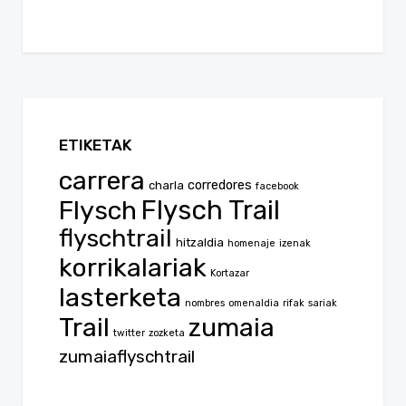
ETIKETAK
carrera
corredores
charla
facebook
Flysch
Flysch Trail
flyschtrail
hitzaldia
homenaje
izenak
korrikalariak
Kortazar
lasterketa
nombres
omenaldia
rifak
sariak
Trail
zumaia
twitter
zozketa
zumaiaflyschtrail