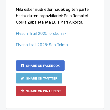
Mila esker irudi eder hauek egiten parte
hartu duten argazkilariei: Peio Romatet,
Gorka Zabaleta eta Luis Mari Alkorta.
Flysch Trail 2025: orokorrak
Flysch trail 2025: San Telmo
SHARE ON FACEBOOK
SHARE ON TWITTER
SHARE ON PINTEREST