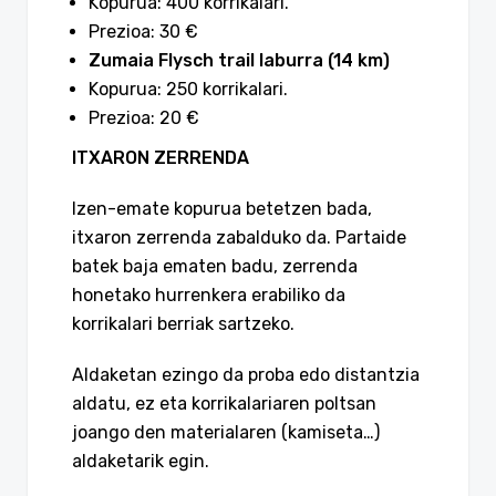
Kopurua: 400 korrikalari.
Prezioa: 30 €
Zumaia Flysch trail laburra (14 km)
Kopurua: 250 korrikalari.
Prezioa: 20 €
ITXARON ZERRENDA
Izen-emate kopurua betetzen bada,
itxaron zerrenda zabalduko da. Partaide
batek baja ematen badu, zerrenda
honetako hurrenkera erabiliko da
korrikalari berriak sartzeko.
Aldaketan ezingo da proba edo distantzia
aldatu, ez eta korrikalariaren poltsan
joango den materialaren (kamiseta…)
aldaketarik egin.