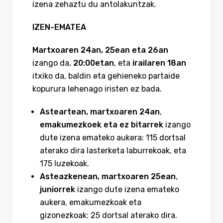
izena zehaztu du antolakuntzak.
IZEN-EMATEA
Martxoaren 24an, 25ean eta 26an
izango da,
20:00etan
, eta
irailaren 18an
itxiko da, baldin eta gehieneko partaide
kopurura lehenago iristen ez bada.
Asteartean, martxoaren 24an
,
emakumezkoek eta ez bitarrek
izango
dute izena emateko aukera: 115 dortsal
aterako dira lasterketa laburrekoak, eta
175 luzekoak.
Asteazkenean, martxoaren 25ean
,
juniorrek
izango dute izena emateko
aukera, emakumezkoak eta
gizonezkoak: 25 dortsal aterako dira.