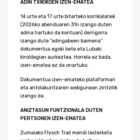
ADIN TXIKIKOEN IZEN-EMATEA
14 urte eta 17 urte bitarteko korrikalariek
(2026ko abenduaren 31n izango duten
adina hartuko da kontuan) derrigorra
izango dute “adingabeen baimena”
dokumentua egoki bete eta Lubaki
kiroldegian aurkeztea. Horrela ez bada,
izen-ematea ez da onartuko.
Dokumentua izen-emateko plataforman
eta antolakuntzaren webgunean zintzilik
izango da.
ANIZTASUN FUNTZIONALA DUTEN
PERTSONEN IZEN-EMATEA
Zumaiako Flysch Trail mendi lasterketa