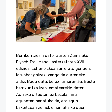
Berrikuntzekin dator aurten Zumaiako
Flysch Trail Mendi lasterketaren XVII.
edizioa. Lehenbizkoa aurreratu genuen:
larunbat goizez izango da aurreneko
aldiz. Badu data, beraz: urriaren 3a. Beste
berrikuntza izen-ematearekin dator.
Aurreko urteetan ez bezala, hiru
egunetan banatuko da, eta egun
bakoitzean zeinek eman ahalko duen