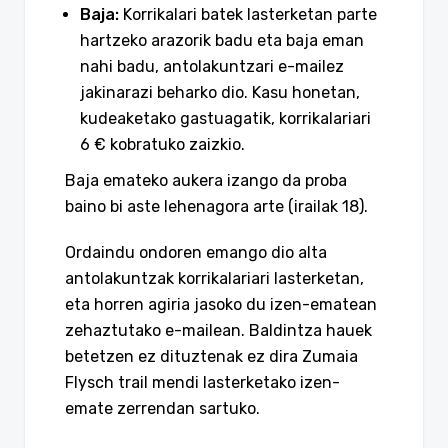
Baja:
Korrikalari batek lasterketan parte
hartzeko arazorik badu eta baja eman
nahi badu, antolakuntzari e-mailez
jakinarazi beharko dio. Kasu honetan,
kudeaketako gastuagatik, korrikalariari
6 € kobratuko zaizkio.
Baja emateko aukera izango da proba
baino bi aste lehenagora arte (irailak 18).
Ordaindu ondoren emango dio alta
antolakuntzak korrikalariari lasterketan,
eta horren agiria jasoko du izen-ematean
zehaztutako e-mailean. Baldintza hauek
betetzen ez dituztenak ez dira Zumaia
Flysch trail mendi lasterketako izen-
emate zerrendan sartuko.