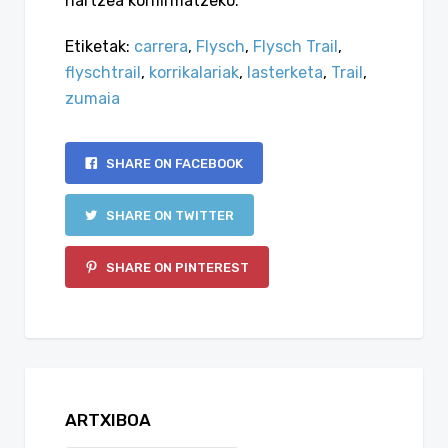
hartzea konfirmatzeko.
Etiketak:
carrera
,
Flysch
,
Flysch Trail
,
flyschtrail
,
korrikalariak
,
lasterketa
,
Trail
,
zumaia
SHARE ON FACEBOOK
SHARE ON TWITTER
SHARE ON PINTEREST
ARTXIBOA