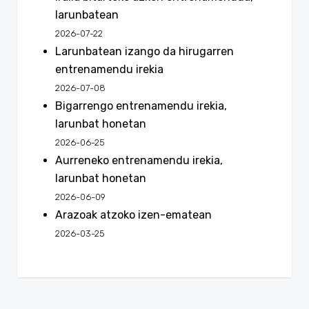
larunbatean
2026-07-22
Larunbatean izango da hirugarren
entrenamendu irekia
2026-07-08
Bigarrengo entrenamendu irekia,
larunbat honetan
2026-06-25
Aurreneko entrenamendu irekia,
larunbat honetan
2026-06-09
Arazoak atzoko izen-ematean
2026-03-25