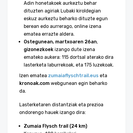
Adin honetakoek aurkeztu behar
dituzten agiriak Lubaki kiroldegian
eskuz aurkeztu beharko dituzte egun
berean edo aurrerago, online izena
ematea errazte aldera.
Ostegunean, martxoaren 26an
,
gizonezkoek
izango dute izena
emateko aukera: 115 dortsal aterako dira
lasterketa laburrekoak, eta 175 luzekoak.
Izen ematea
zumaiaflyschtrail.eus
eta
kronoak.com
webgunean egin beharko
da.
Lasterketaren distantziak eta prezioa
ondorengo hauek izango dira:
Zumaia Flysch trail (24 km)