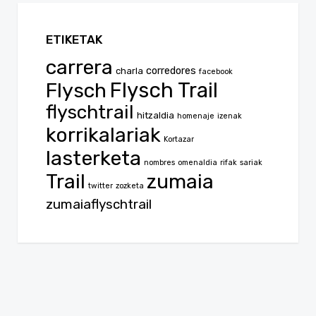
ETIKETAK
carrera
corredores
charla
facebook
Flysch
Flysch Trail
flyschtrail
hitzaldia
homenaje
izenak
korrikalariak
Kortazar
lasterketa
nombres
omenaldia
rifak
sariak
Trail
zumaia
twitter
zozketa
zumaiaflyschtrail