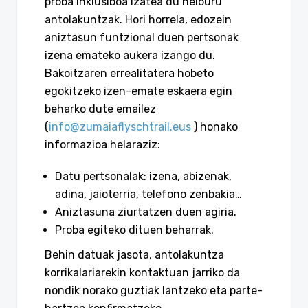
proba inklusiboa izatea du helburu
antolakuntzak. Hori horrela, edozein
aniztasun funtzional duen pertsonak
izena emateko aukera izango du.
Bakoitzaren errealitatera hobeto
egokitzeko izen-emate eskaera egin
beharko dute emailez
(
info@zumaiaflyschtrail.eus
) honako
informazioa helaraziz:
Datu pertsonalak: izena, abizenak,
adina, jaioterria, telefono zenbakia…
Aniztasuna ziurtatzen duen agiria.
Proba egiteko dituen beharrak.
Behin datuak jasota, antolakuntza
korrikalariarekin kontaktuan jarriko da
nondik norako guztiak lantzeko eta parte-