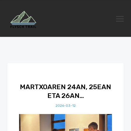
MARTXOAREN 24AN, 25EAN
ETA 26AN…
2026-03-12