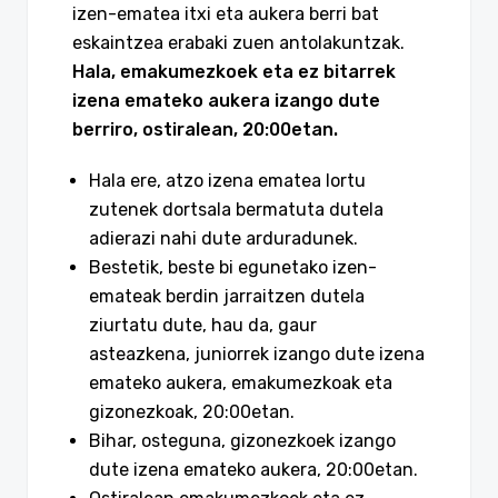
izen-ematea itxi eta aukera berri bat
eskaintzea erabaki zuen antolakuntzak.
Hala, emakumezkoek eta ez bitarrek
izena emateko aukera izango dute
berriro, ostiralean, 20:00etan.
Hala ere, atzo izena ematea lortu
zutenek dortsala bermatuta dutela
adierazi nahi dute arduradunek.
Bestetik, beste bi egunetako izen-
emateak berdin jarraitzen dutela
ziurtatu dute, hau da, gaur
asteazkena, juniorrek izango dute izena
emateko aukera, emakumezkoak eta
gizonezkoak, 20:00etan.
Bihar, osteguna, gizonezkoek izango
dute izena emateko aukera, 20:00etan.