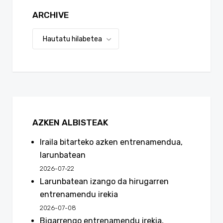
ARCHIVE
AZKEN ALBISTEAK
Iraila bitarteko azken entrenamendua,
larunbatean
2026-07-22
Larunbatean izango da hirugarren
entrenamendu irekia
2026-07-08
Bigarrengo entrenamendu irekia,