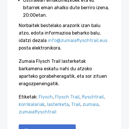
Ostiralean emakumezkoek eta ez
bitarrek eman ahalko dute berriro izena,
20:00etan.
Norbaitek bestelako arazorik izan balu
atzo, edota informazioa beharko balu,
idatzi dezala
info@zumaiaflyschtrail.eus
posta elektronikora,
Zumaia Flysch Trail lasterketak
barkamena eskatu nahi du atzoko
aparteko gorabeheragatik, eta sor zituen
eragozpenengatik.
Etiketak:
Flysch
,
Flysch Trail
,
flyschtrail
,
korrikalariak
,
lasterketa
,
Trail
,
zumaia
,
zumaiaflyschtrail