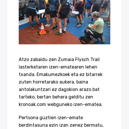
Atzo zabaldu zen Zumaia Flysch Trail
lasterketaren izen-ematearen lehen
txanda. Emakumezkoek eta ez bitarrek
zuten horretarako aukera, baina
antolakuntzari ez dagokion arazo bat
tarteko, bertan behera gelditu zen
kronoak.com webguneko izen-ematea.
Pertsona guztien izen-emate
berdintasuna ezin izan zenez bermatu,