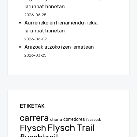
larunbat honetan
2026-06-25
Aurreneko entrenamendu irekia,
larunbat honetan
2026-06-09
Arazoak atzoko izen-ematean
2026-03-25
ETIKETAK
carrera
corredores
charla
facebook
Flysch
Flysch Trail