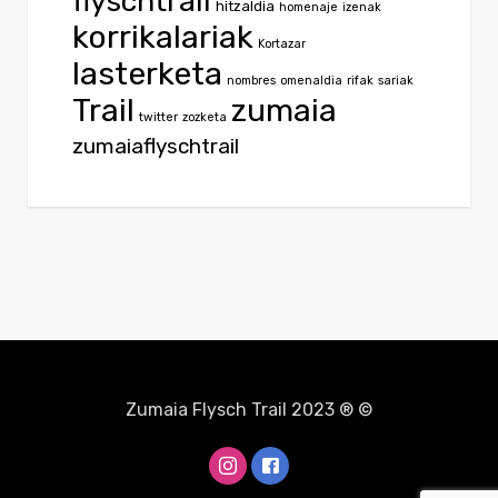
flyschtrail
hitzaldia
homenaje
izenak
korrikalariak
Kortazar
lasterketa
nombres
omenaldia
rifak
sariak
Trail
zumaia
twitter
zozketa
zumaiaflyschtrail
Zumaia Flysch Trail 2023 ® ©