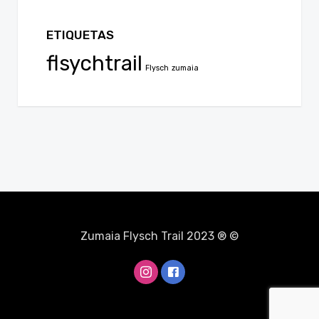
ETIQUETAS
flsychtrail
Flysch
zumaia
Zumaia Flysch Trail 2023 ® ©