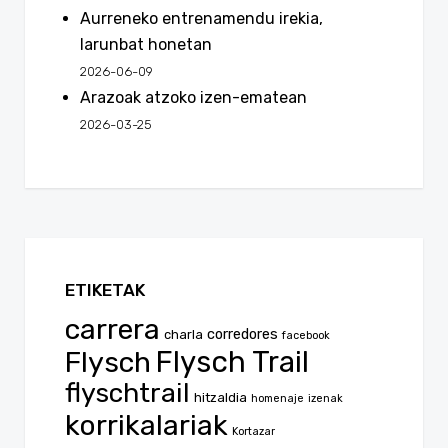
Aurreneko entrenamendu irekia,
larunbat honetan
2026-06-09
Arazoak atzoko izen-ematean
2026-03-25
ETIKETAK
carrera
corredores
charla
facebook
Flysch
Flysch Trail
flyschtrail
hitzaldia
homenaje
izenak
korrikalariak
Kortazar