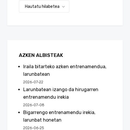
AZKEN ALBISTEAK
Iraila bitarteko azken entrenamendua,
larunbatean
2026-07-22
Larunbatean izango da hirugarren
entrenamendu irekia
2026-07-08
Bigarrengo entrenamendu irekia,
larunbat honetan
2026-06-25