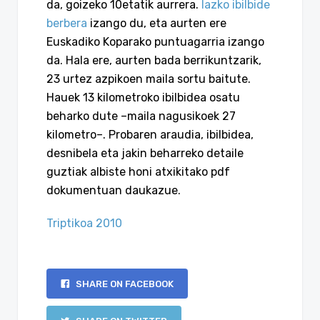
da, goizeko 10etatik aurrera.
Iazko ibilbide
berbera
izango du, eta aurten ere
Euskadiko Koparako puntuagarria izango
da. Hala ere, aurten bada berrikuntzarik,
23 urtez azpikoen maila sortu baitute.
Hauek 13 kilometroko ibilbidea osatu
beharko dute –maila nagusikoek 27
kilometro–. Probaren araudia, ibilbidea,
desnibela eta jakin beharreko detaile
guztiak albiste honi atxikitako pdf
dokumentuan daukazue.
Triptikoa 2010
SHARE ON FACEBOOK