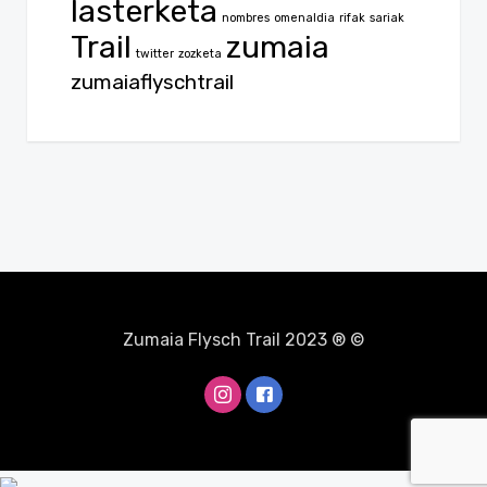
lasterketa
nombres
omenaldia
rifak
sariak
Trail
zumaia
twitter
zozketa
zumaiaflyschtrail
Zumaia Flysch Trail 2023 ® ©