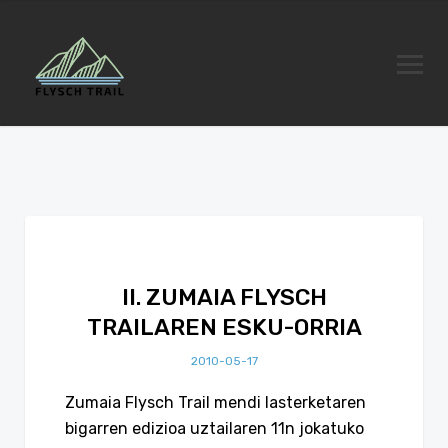
II. ZUMAIA FLYSCH
TRAILAREN ESKU-ORRIA
2010-05-17
Zumaia Flysch Trail mendi lasterketaren
bigarren edizioa uztailaren 11n jokatuko