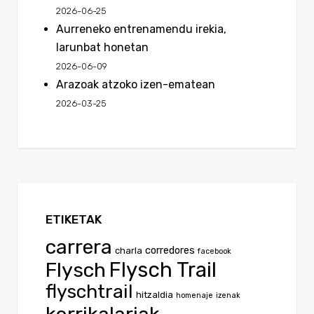
2026-06-25
Aurreneko entrenamendu irekia,
larunbat honetan
2026-06-09
Arazoak atzoko izen-ematean
2026-03-25
ETIKETAK
carrera
corredores
charla
facebook
Flysch
Flysch Trail
flyschtrail
hitzaldia
homenaje
izenak
korrikalariak