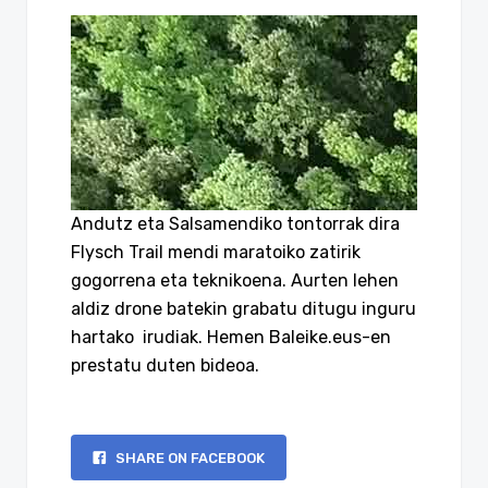
Andutz eta Salsamendiko tontorrak dira
Flysch Trail mendi maratoiko zatirik
gogorrena eta teknikoena. Aurten lehen
aldiz drone batekin grabatu ditugu inguru
hartako irudiak. Hemen Baleike.eus-en
prestatu duten bideoa.
SHARE ON FACEBOOK