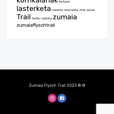
Kortazar
lasterketa
nombres
omenaldia
rifak
sariak
Trail
zumaia
twitter
zozketa
zumaiaflyschtrail
Zumaia Flysch Trail 2023 ® ©