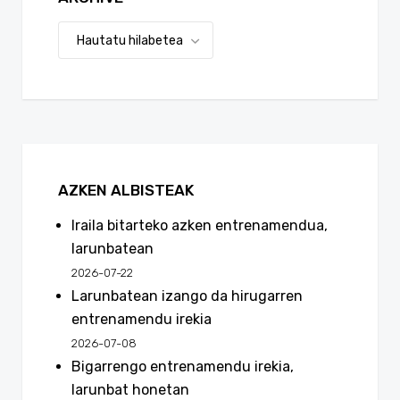
AZKEN ALBISTEAK
Iraila bitarteko azken entrenamendua,
larunbatean
2026-07-22
Larunbatean izango da hirugarren
entrenamendu irekia
2026-07-08
Bigarrengo entrenamendu irekia,
larunbat honetan