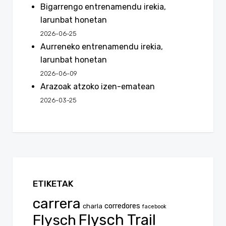
Bigarrengo entrenamendu irekia,
larunbat honetan
2026-06-25
Aurreneko entrenamendu irekia,
larunbat honetan
2026-06-09
Arazoak atzoko izen-ematean
2026-03-25
ETIKETAK
carrera
corredores
charla
facebook
Flysch
Flysch Trail