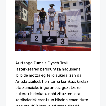
Aurtengo Zumaia Flysch Trail
lasterketaren berrikuntza nagusiena
ibilbide motza egiteko aukera izan da.
Antolatzaileek herritarrei korrikaz, kirolaz
eta zumaiako inguruneaz gozatzeko
aukerak biderkatu nahi zituzten, eta
korrikalariek erantzun bikaina eman dute.