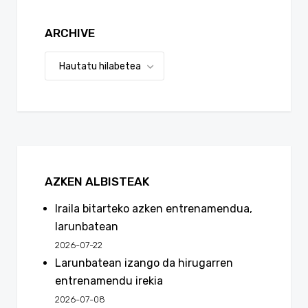
ARCHIVE
AZKEN ALBISTEAK
Iraila bitarteko azken entrenamendua,
larunbatean
2026-07-22
Larunbatean izango da hirugarren
entrenamendu irekia
2026-07-08