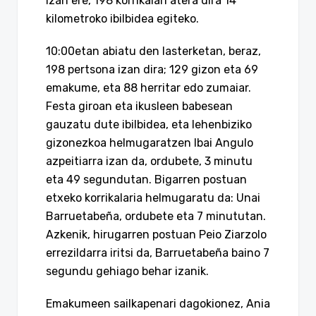
Izan ere, 198 korrikalari atera dira 14
kilometroko ibilbidea egiteko.
10:00etan abiatu den lasterketan, beraz,
198 pertsona izan dira; 129 gizon eta 69
emakume, eta 88 herritar edo zumaiar.
Festa giroan eta ikusleen babesean
gauzatu dute ibilbidea, eta lehenbiziko
gizonezkoa helmugaratzen Ibai Angulo
azpeitiarra izan da, ordubete, 3 minutu
eta 49 segundutan. Bigarren postuan
etxeko korrikalaria helmugaratu da: Unai
Barruetabeña, ordubete eta 7 minututan.
Azkenik, hirugarren postuan Peio Ziarzolo
errezildarra iritsi da, Barruetabeña baino 7
segundu gehiago behar izanik.
Emakumeen sailkapenari dagokionez, Ania