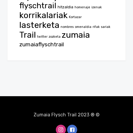
flyschtrail
hitzaldia
homenaje
izenak
korrikalariak
Kortazar
lasterketa
nombres
omenaldia
rifak
sariak
Trail
zumaia
twitter
zozketa
zumaiaflyschtrail
Zumaia Flysch Trail 2023 ® ©