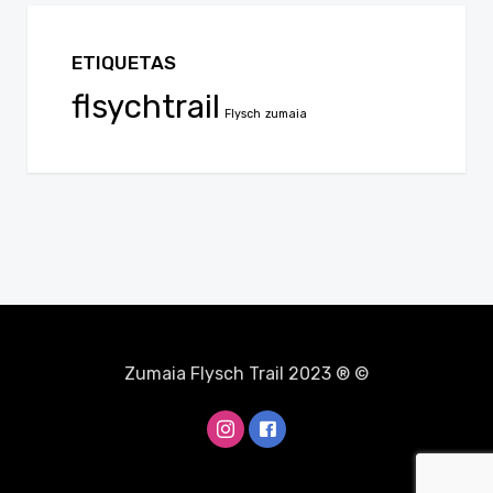
ETIQUETAS
flsychtrail
Flysch
zumaia
Zumaia Flysch Trail 2023 ® ©