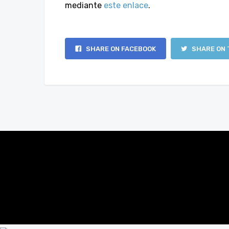
mediante
este enlace
.
SHARE ON FACEBOOK
SHARE ON 