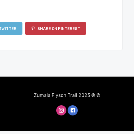
TWITTER
SHARE ON PINTEREST
Zumaia Flysch Trail 2023 ® ©