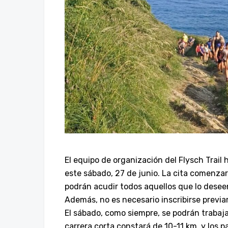
El
equipo
de
organización
del
Flysch
Trail 
este sábado, 27 de junio. La cita comenzará
podrán acudir todos aquellos que lo dese
Además, no es necesario inscribirse previ
El
sábado,
como
siempre,
se podrán trabaj
carrera corta constará de 10-11 km, y los p