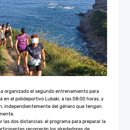
ha
organizado el segundo entrenamiento para
 en el polideportivo Lubaki, a las 08:00 horas, y
en, independientemente del género que tengan.
amente.
ar
las
dos
distancias:
e
l
programa
para
preparar la
articipantes recorrerán los alrededores de