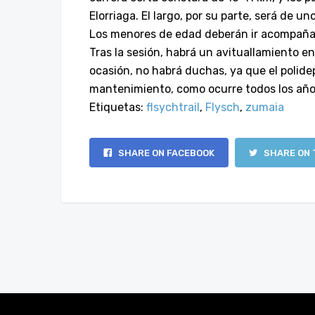
Elorriaga. El largo, por su parte, será de un
Los
menores
de
edad
deberán
ir
acompaña
Tras
la
sesión,
habrá
un
avituallamiento
en
ocasión, no habrá duchas, ya que el polidep
mantenimiento, como ocurre todos los año
Etiquetas:
flsychtrail
,
Flysch
,
zumaia
SHARE ON FACEBOOK
SHARE ON 