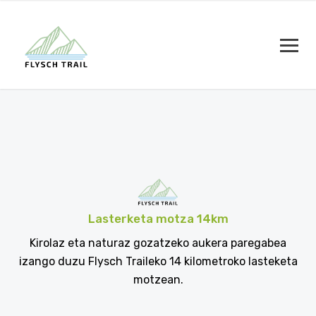
Lasterketa motza 14
km
Kirolaz eta naturaz gozatzeko aukera paregabea
izango duzu Flysch Traileko 14 kilometroko lasteketa
motzean.