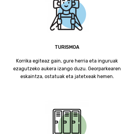
TURISMOA
Korrika egiteaz gain, gure herria eta inguruak
ezagutzeko aukera izango duzu. Georparkearen
eskaintza, ostatuak eta jatetxeak hemen.