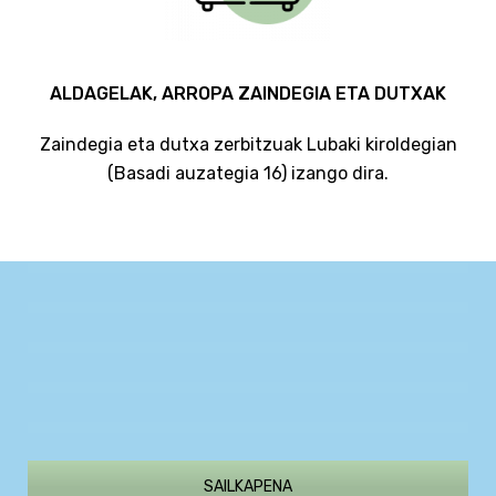
ALDAGELAK, ARROPA ZAINDEGIA ETA DUTXAK
Zaindegia eta dutxa zerbitzuak Lubaki kiroldegian
(Basadi auzategia 16) izango dira.
SAILKAPENA