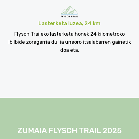
Lasterketa luzea, 24 km
Flysch Traileko lasterketa honek 24 kilometroko
Ibilbide zoragarria du, ia uneoro itsalabarren gainetik
doa eta.
ZUMAIA FLYSCH TRAIL 2025