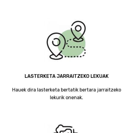
LASTERKETA JARRAITZEKO LEKUAK
Hauek dira lasterketa bertatik bertara jarraitzeko
lekurik onenak.