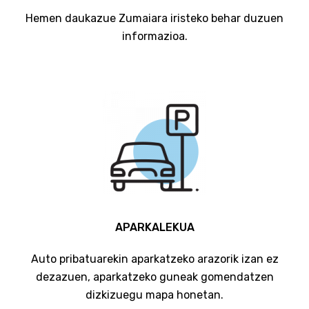
Hemen daukazue Zumaiara iristeko behar duzuen
informazioa.
APARKALEKUA
Auto pribatuarekin aparkatzeko arazorik izan ez
dezazuen, aparkatzeko guneak gomendatzen
dizkizuegu mapa honetan.