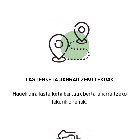
LASTERKETA JARRAITZEKO LEKUAK
Hauek dira lasterketa bertatik bertara jarraitzeko
lekurik onenak.