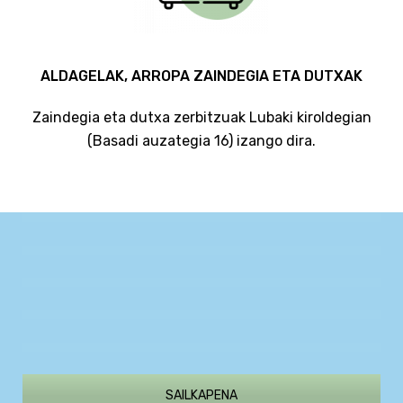
ALDAGELAK, ARROPA ZAINDEGIA ETA DUTXAK
Zaindegia eta dutxa zerbitzuak Lubaki kiroldegian
(Basadi auzategia 16) izango dira.
SAILKAPENA