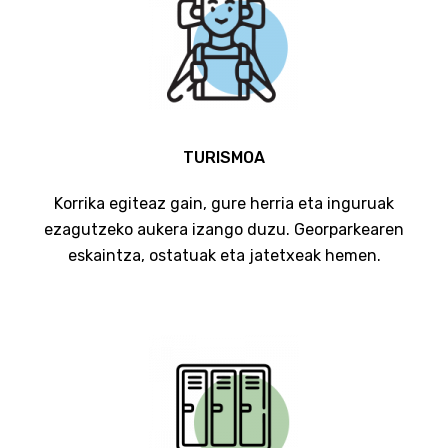
TURISMOA
Korrika egiteaz gain, gure herria eta inguruak
ezagutzeko aukera izango duzu. Georparkearen
eskaintza, ostatuak eta jatetxeak hemen.