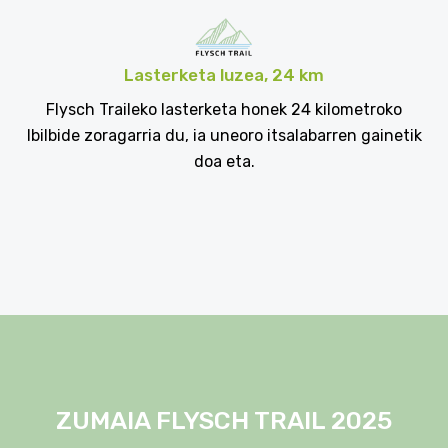
Lasterketa luzea, 24 km
Flysch Traileko lasterketa honek 24 kilometroko
Ibilbide zoragarria du, ia uneoro itsalabarren gainetik
doa eta.
ZUMAIA FLYSCH TRAIL 2025