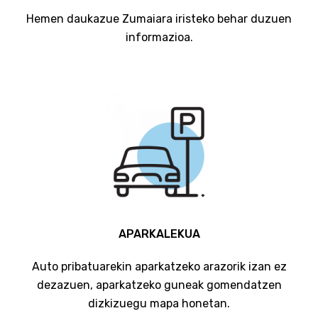
Hemen daukazue Zumaiara iristeko behar duzuen
informazioa.
APARKALEKUA
Auto pribatuarekin aparkatzeko arazorik izan ez
dezazuen, aparkatzeko guneak gomendatzen
dizkizuegu mapa honetan.