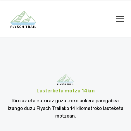
Lasterketa motza 14
km
Kirolaz eta naturaz gozatzeko aukera paregabea
izango duzu Flysch Traileko 14 kilometroko lasteketa
motzean.